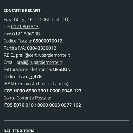
CONTATTI E RECAPITI
Fraz. Ghigo, 16 - 10060 Prali (TO)
Tel:
0121.807513
Fax:
0121.806998
Codice Fiscale:
85000070012
Partita IVA:
03043330012
P.E.C.:
prali@cert.ruparpiemonte.it
Email:
prali@ruparpiemonte.it
Fatturazione Elettronica:
UF5DON
Codice IPA:
c_g978
IBAN (per i vostri bonifici bancari):
IT89 H030 6930 7301 0000 0046 127
Conto Corrente Postale:
IT95 E076 0101 0000 0003 0977 102
DATI TERRITORIALI