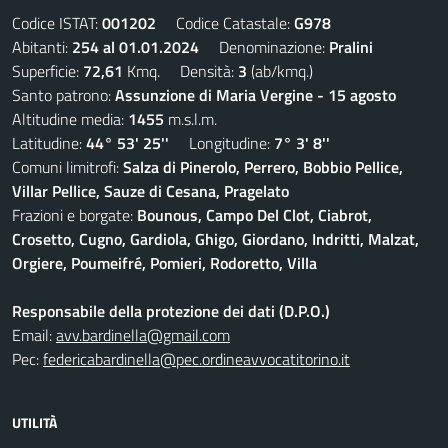
Codice ISTAT:
001202
Codice Catastale:
G978
Abitanti:
254 al 01.01.2024
Denominazione:
Pralini
Superficie:
72,61
Kmq. Densità:
3
(ab/kmq.)
Santo patrono:
Assunzione di Maria Vergine - 15 agosto
Altitudine media:
1455
m.s.l.m.
Latitudine:
44° 53' 25''
Longitudine:
7° 3' 8''
Comuni limitrofi:
Salza di Pinerolo, Perrero, Bobbio Pellice,
Villar Pellice, Sauze di Cesana, Pragelato
Frazioni e borgate:
Bounous, Campo Del Clot, Ciabrot,
Crosetto, Cugno, Gardiola, Ghigo, Giordano, Indritti, Malzat,
Orgiere, Poumeifré, Pomieri, Rodoretto, Villa
Responsabile della protezione dei dati (D.P.O.)
Email:
avv.bardinella@gmail.com
Pec:
federicabardinella@pec.ordineavvocatitorino.it
UTILITÀ