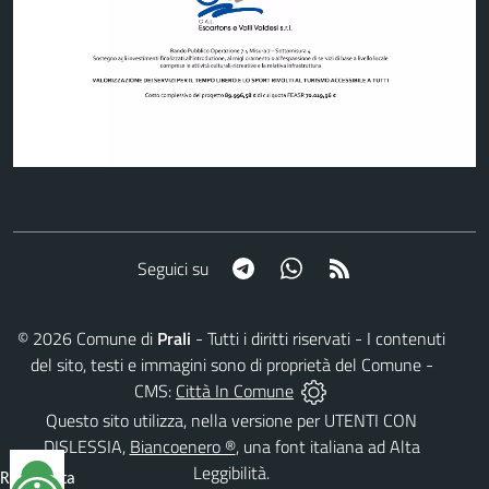
Telegram
Whatsapp
RSS
Seguici su
©
2026
Comune di
Prali
- Tutti i diritti riservati - I contenuti
del sito, testi e immagini sono di proprietà del Comune -
CMS:
Città In Comune
Questo sito utilizza, nella versione per UTENTI CON
DISLESSIA,
Biancoenero ®
, una font italiana ad Alta
Leggibilità.
Reimposta