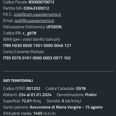
Codice Fiscale:
85000070012
Partita IVA:
03043330012
P.E.C.:
prali@cert.ruparpiemonte.it
Email:
prali@ruparpiemonte.it
Fatturazione Elettronica:
UF5DON
Codice IPA:
c_g978
IBAN (per i vostri bonifici bancari):
IT89 H030 6930 7301 0000 0046 127
Conto Corrente Postale:
IT95 E076 0101 0000 0003 0977 102
DATI TERRITORIALI
Codice ISTAT:
001202
Codice Catastale:
G978
Abitanti:
254 al 01.01.2024
Denominazione:
Pralini
Superficie:
72,61
Kmq. Densità:
3
(ab/kmq.)
Santo patrono:
Assunzione di Maria Vergine - 15 agosto
Altitudine media:
1455
m.s.l.m.