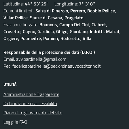
Latitudine:
44° 53' 25''
Longitudine:
7° 3' 8''
Comuni limitrofi:
Salza di Pinerolo, Perrero, Bobbio Pellice,
Villar Pellice, Sauze di Cesana, Pragelato
Frazioni e borgate:
Bounous, Campo Del Clot, Ciabrot,
Crosetto, Cugno, Gardiola, Ghigo, Giordano, Indritti, Malzat,
Orgiere, Poumeifré, Pomieri, Rodoretto, Villa
Responsabile della protezione dei dati (D.P.O.)
Email:
avv.bardinella@gmail.com
Pec:
federicabardinella@pec.ordineavvocatitorino.it
UTILITÀ
Amministrazione Trasparente
Dichiarazione di accessibilità
Piano di miglioramento del sito
Leggi le FAQ