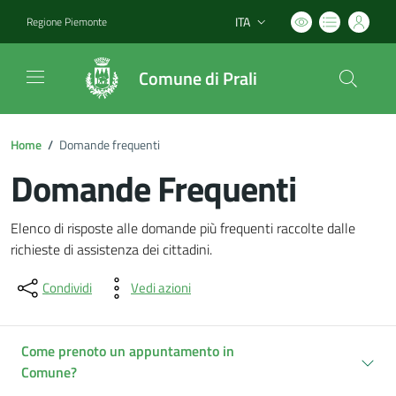
ITA
Regione Piemonte
Lingua attiva:
Comune di Prali
Home
/
Domande frequenti
Domande Frequenti
Dettagli del documento
Elenco di risposte alle domande più frequenti raccolte dalle
richieste di assistenza dei cittadini.
Condividi
Vedi azioni
Come prenoto un appuntamento in
Comune?