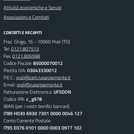
Attività economiche e Servizi
Associazioni e Comitati
CONTATTI E RECAPITI
Fraz. Ghigo, 16 - 10060 Prali (TO)
Tel:
0121.807513
Fax:
0121.806998
Codice Fiscale:
85000070012
Partita IVA:
03043330012
P.E.C.:
prali@cert.ruparpiemonte.it
Email:
prali@ruparpiemonte.it
Fatturazione Elettronica:
UF5DON
Codice IPA:
c_g978
IBAN (per i vostri bonifici bancari):
IT89 H030 6930 7301 0000 0046 127
Conto Corrente Postale:
IT95 E076 0101 0000 0003 0977 102