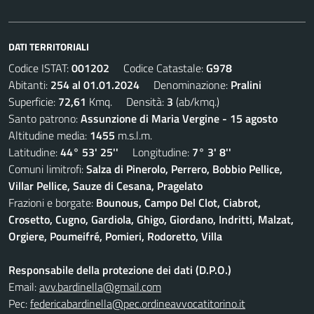
DATI TERRITORIALI
Codice ISTAT:
001202
Codice Catastale:
G978
Abitanti:
254 al 01.01.2024
Denominazione:
Pralini
Superficie:
72,61
Kmq. Densità:
3
(ab/kmq.)
Santo patrono:
Assunzione di Maria Vergine - 15 agosto
Altitudine media:
1455
m.s.l.m.
Latitudine:
44° 53' 25''
Longitudine:
7° 3' 8''
Comuni limitrofi:
Salza di Pinerolo, Perrero, Bobbio Pellice,
Villar Pellice, Sauze di Cesana, Pragelato
Frazioni e borgate:
Bounous, Campo Del Clot, Ciabrot,
Crosetto, Cugno, Gardiola, Ghigo, Giordano, Indritti, Malzat,
Orgiere, Poumeifré, Pomieri, Rodoretto, Villa
Responsabile della protezione dei dati (D.P.O.)
Email:
avv.bardinella@gmail.com
Pec:
federicabardinella@pec.ordineavvocatitorino.it