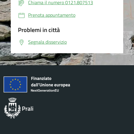
Chiama il numero 0121.807513
Prenota appuntamento
Problemi in città
Segnala disservizio
Prali