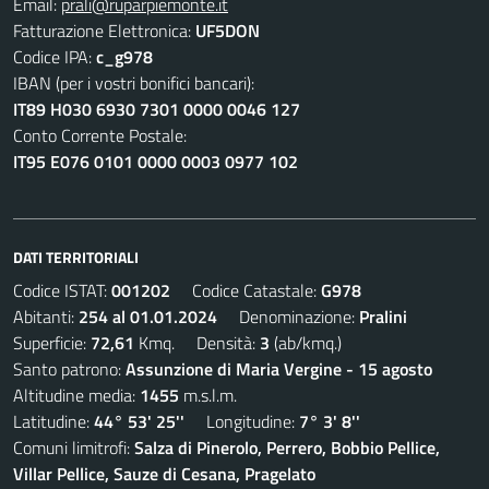
Email:
prali@ruparpiemonte.it
Fatturazione Elettronica:
UF5DON
Codice IPA:
c_g978
IBAN (per i vostri bonifici bancari):
IT89 H030 6930 7301 0000 0046 127
Conto Corrente Postale:
IT95 E076 0101 0000 0003 0977 102
DATI TERRITORIALI
Codice ISTAT:
001202
Codice Catastale:
G978
Abitanti:
254 al 01.01.2024
Denominazione:
Pralini
Superficie:
72,61
Kmq. Densità:
3
(ab/kmq.)
Santo patrono:
Assunzione di Maria Vergine - 15 agosto
Altitudine media:
1455
m.s.l.m.
Latitudine:
44° 53' 25''
Longitudine:
7° 3' 8''
Comuni limitrofi:
Salza di Pinerolo, Perrero, Bobbio Pellice,
Villar Pellice, Sauze di Cesana, Pragelato