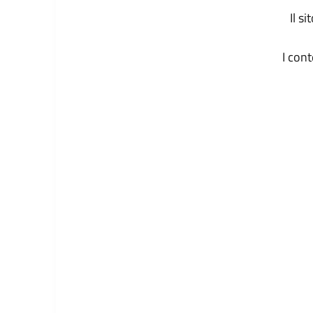
Il s
I con