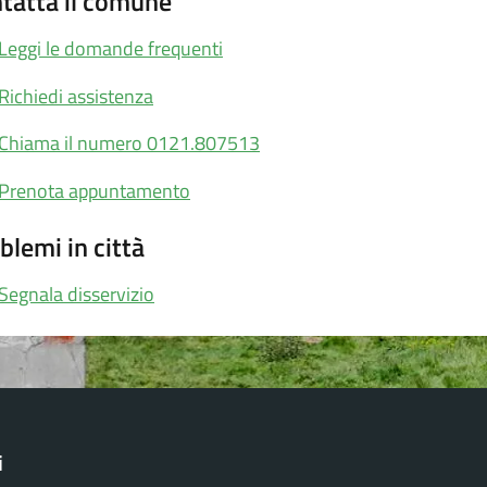
tatta il comune
Leggi le domande frequenti
Richiedi assistenza
Chiama il numero 0121.807513
Prenota appuntamento
blemi in città
Segnala disservizio
i