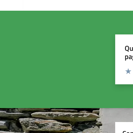
Qu
pa
Valut
Valu