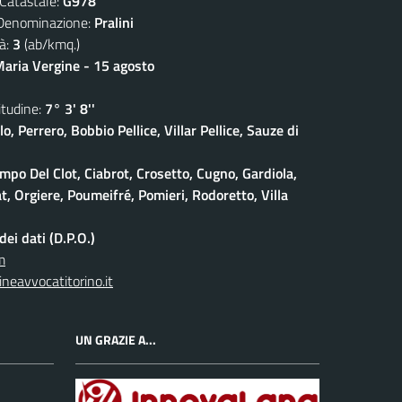
atastale:
G978
nominazione:
Pralini
à:
3
(ab/kmq.)
aria Vergine - 15 agosto
udine:
7° 3' 8''
lo, Perrero, Bobbio Pellice, Villar Pellice, Sauze di
po Del Clot, Ciabrot, Crosetto, Cugno, Gardiola,
at, Orgiere, Poumeifré, Pomieri, Rodoretto, Villa
ei dati (D.P.O.)
m
neavvocatitorino.it
UN GRAZIE A...