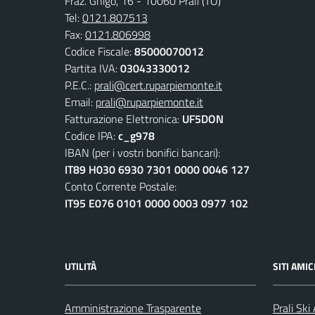
Fraz. Ghigo, 16 - 10060 Prali (TO)
Tel:
0121.807513
Fax:
0121.806998
Codice Fiscale:
85000070012
Partita IVA:
03043330012
P.E.C.:
prali@cert.ruparpiemonte.it
Email:
prali@ruparpiemonte.it
Fatturazione Elettronica:
UF5DON
Codice IPA:
c_g978
IBAN (per i vostri bonifici bancari):
IT89 H030 6930 7301 0000 0046 127
Conto Corrente Postale:
IT95 E076 0101 0000 0003 0977 102
UTILITÀ
SITI AMIC
Amministrazione Trasparente
Prali Ski