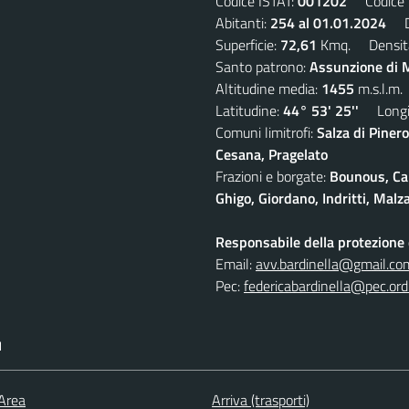
Codice ISTAT:
001202
Codice C
Abitanti:
254 al 01.01.2024
De
Superficie:
72,61
Kmq. Densit
Santo patrono:
Assunzione di M
Altitudine media:
1455
m.s.l.m.
Latitudine:
44° 53' 25''
Longit
Comuni limitrofi:
Salza di Pinero
Cesana, Pragelato
Frazioni e borgate:
Bounous, Cam
Ghigo, Giordano, Indritti, Malz
Responsabile della protezione d
Email:
avv.bardinella@gmail.co
Pec:
federicabardinella@pec.ordi
I
 Area
Arriva (trasporti)