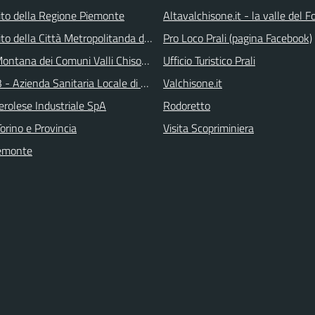
 sito della Regione Piemonte
Altavalchisone.it - la valle del F
 sito della Città Metropolitanda di Torino
Pro Loco Prali (pagina Facebook)
ontana dei Comuni Valli Chisone e Germanasca
Ufficio Turistico Prali
 - Azienda Sanitaria Locale di Collegno e Pinerolo
Valchisone.it
erolese Industriale SpA
Rodoretto
orino e Provincia
Visita Scopriminiera
emonte