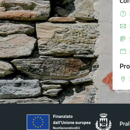
Con
Pro
Pral