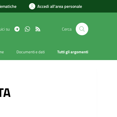
Tematiche
Accedi all'area personale
Telegram
Whatsapp
RSS
ici su
Cerca
one
Documenti e dati
Tutti gli argomenti
TA