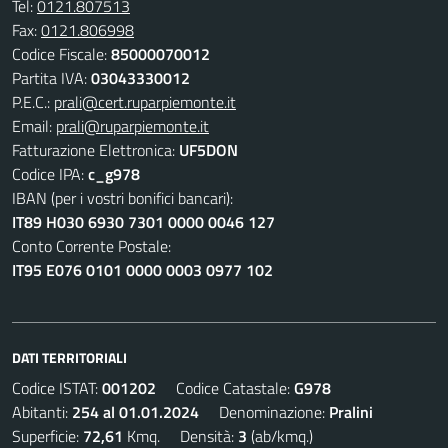
Tel:
0121.807513
Fax:
0121.806998
Codice Fiscale:
85000070012
Partita IVA:
03043330012
P.E.C.:
prali@cert.ruparpiemonte.it
Email:
prali@ruparpiemonte.it
Fatturazione Elettronica:
UF5DON
Codice IPA:
c_g978
IBAN (per i vostri bonifici bancari):
IT89 H030 6930 7301 0000 0046 127
Conto Corrente Postale:
IT95 E076 0101 0000 0003 0977 102
DATI TERRITORIALI
Codice ISTAT:
001202
Codice Catastale:
G978
Abitanti:
254 al 01.01.2024
Denominazione:
Pralini
Superficie:
72,61
Kmq. Densità:
3
(ab/kmq.)