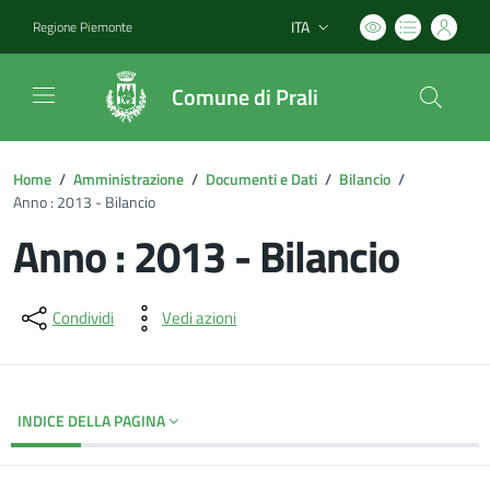
ITA
Regione Piemonte
Lingua attiva:
Comune di Prali
Home
/
Amministrazione
/
Documenti e Dati
/
Bilancio
/
Anno : 2013 - Bilancio
Anno : 2013 - Bilancio
Dettagli del documento
Condividi
Vedi azioni
INDICE DELLA PAGINA