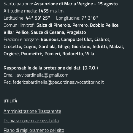
Santo patrono:
Assunzione di Maria Vergine - 15 agosto
Altitudine media:
1455
m.s.l.m.
Latitudine:
44° 53' 25''
Longitudine:
7° 3' 8''
Comuni limitrofi:
Salza di Pinerolo, Perrero, Bobbio Pellice,
Villar Pellice, Sauze di Cesana, Pragelato
Frazioni e borgate:
Bounous, Campo Del Clot, Ciabrot,
Crosetto, Cugno, Gardiola, Ghigo, Giordano, Indritti, Malzat,
Orgiere, Poumeifré, Pomieri, Rodoretto, Villa
Responsabile della protezione dei dati (D.P.O.)
Email:
avv.bardinella@gmail.com
Pec:
federicabardinella@pec.ordineavvocatitorino.it
UTILITÀ
Amministrazione Trasparente
Dichiarazione di accessibilità
Piano di miglioramento del sito