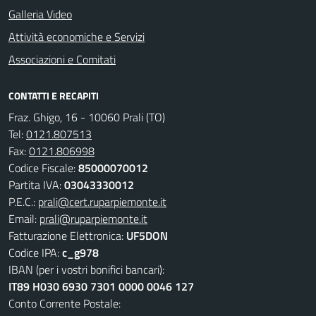
Galleria Video
Attività economiche e Servizi
Associazioni e Comitati
CONTATTI E RECAPITI
Fraz. Ghigo, 16 - 10060 Prali (TO)
Tel:
0121.807513
Fax:
0121.806998
Codice Fiscale:
85000070012
Partita IVA:
03043330012
P.E.C.:
prali@cert.ruparpiemonte.it
Email:
prali@ruparpiemonte.it
Fatturazione Elettronica:
UF5DON
Codice IPA:
c_g978
IBAN (per i vostri bonifici bancari):
IT89 H030 6930 7301 0000 0046 127
Conto Corrente Postale: