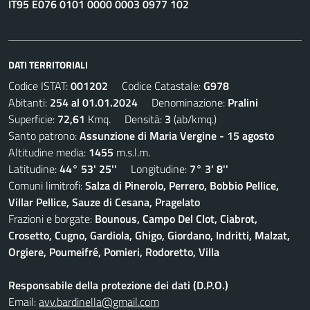
IT95 E076 0101 0000 0003 0977 102
DATI TERRITORIALI
Codice ISTAT:
001202
Codice Catastale:
G978
Abitanti:
254 al 01.01.2024
Denominazione:
Pralini
Superficie:
72,61
Kmq. Densità:
3
(ab/kmq.)
Santo patrono:
Assunzione di Maria Vergine - 15 agosto
Altitudine media:
1455
m.s.l.m.
Latitudine:
44° 53' 25''
Longitudine:
7° 3' 8''
Comuni limitrofi:
Salza di Pinerolo, Perrero, Bobbio Pellice,
Villar Pellice, Sauze di Cesana, Pragelato
Frazioni e borgate:
Bounous, Campo Del Clot, Ciabrot,
Crosetto, Cugno, Gardiola, Ghigo, Giordano, Indritti, Malzat,
Orgiere, Poumeifré, Pomieri, Rodoretto, Villa
Responsabile della protezione dei dati (D.P.O.)
Email:
avv.bardinella@gmail.com