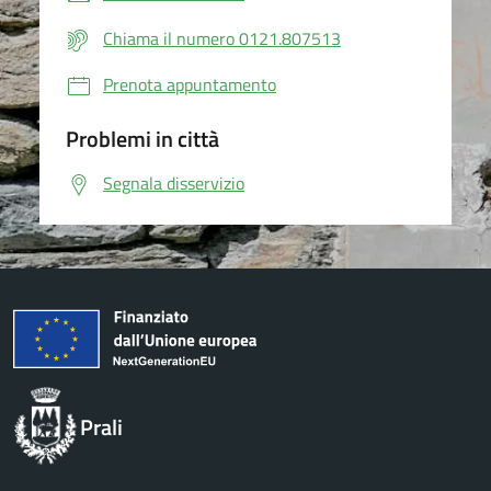
Chiama il numero 0121.807513
Prenota appuntamento
Problemi in città
Segnala disservizio
Prali