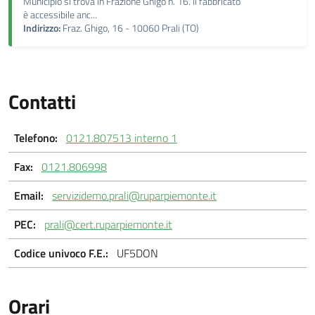
Municipio si trova in Frazione Ghigo n. 16. Il fabbricato
è accessibile anc...
Indirizzo:
Fraz. Ghigo, 16 - 10060 Prali (TO)
Contatti
Telefono:
0121.807513 interno 1
Fax:
0121.806998
Email:
servizidemo.prali@ruparpiemonte.it
PEC:
prali@cert.ruparpiemonte.it
Codice univoco F.E.:
UF5DON
Orari