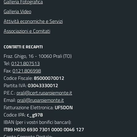
Galleria Fotografica
Galleria Video
Attività economiche e Servizi
Associazioni e Comitati
CONTATTI E RECAPITI
Fraz. Ghigo, 16 - 10060 Prali (TO)
Tel:
0121.807513
Fax:
0121.806998
Codice Fiscale:
85000070012
Partita IVA:
03043330012
P.E.C.:
prali@cert.ruparpiemonte.it
Email:
prali@ruparpiemonte.it
Fatturazione Elettronica:
UF5DON
Codice IPA:
c_g978
IBAN (per i vostri bonifici bancari):
IT89 H030 6930 7301 0000 0046 127
Conto Corrente Postale: