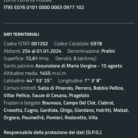
IT95 E076 0101 0000 0003 0977 102
DATI TERRITORIALI
Codice ISTAT:
001202
Codice Catastale:
G978
Abitanti:
254 al 01.01.2024
Denominazione:
Pralini
Superficie:
72,61
Kmq. Densità:
3
(ab/kmq.)
Santo patrono:
Assunzione di Maria Vergine - 15 agosto
Altitudine media:
1455
m.s.l.m.
Latitudine:
44° 53' 25''
Longitudine:
7° 3' 8''
Comuni limitrofi:
Salza di Pinerolo, Perrero, Bobbio Pellice,
Villar Pellice, Sauze di Cesana, Pragelato
Frazioni e borgate:
Bounous, Campo Del Clot, Ciabrot,
Crosetto, Cugno, Gardiola, Ghigo, Giordano, Indritti, Malzat,
Orgiere, Poumeifré, Pomieri, Rodoretto, Villa
Responsabile della protezione dei dati (D.P.O.)