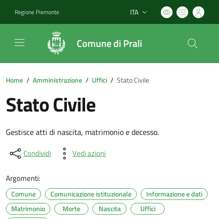
ITA
Regione Piemonte
Lingua attiva:
Comune di Prali
Home
/
Amministrazione
/
Uffici
/
Stato Civile
Stato Civile
Gestisce atti di nascita, matrimonio e decesso.
Condividi
Vedi azioni
Argomenti:
Comune
Comunicazione istituzionale
Informazione e dati
Matrimonio
Morte
Nascita
Uffici